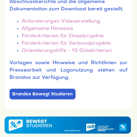
und weitere Materialien für Zwischenberichte,
m
Abschlussberichte und die allgemeine
a
Dokumentation zum Download bereit gestellt.
n
Anforderungen Videoerstellung
i
Allgemeine Hinweise
n
Förderkriterien für Einzelprojekte
g
Förderkriterien für Verbundprojekte
Orientierungshilfe - 10 Gütekriterien
Vorlagen sowie Hinweise und Richtlinien zur
Pressearbeit und Logonutzung stehen auf
Brandox zur Verfügung.
Brandox Bewegt Studieren