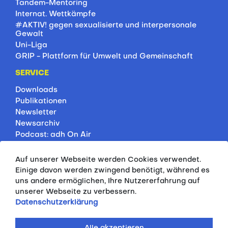
Studis bei Olympia
Tandem-Mentoring
Internat. Wettkämpfe
#AKTIV! gegen sexualisierte und interpersonale
Gewalt
Uni-Liga
GRIP - Plattform für Umwelt und Gemeinschaft
SERVICE
Downloads
Publikationen
Newsletter
Newsarchiv
Podcast: adh On Air
Jobbörse
Auf unserer Webseite werden Cookies verwendet.
Rankings
Einige davon werden zwingend benötigt, während es
Servicepartner
uns andere ermöglichen, Ihre Nutzererfahrung auf
HSP-Onlinekurse
unserer Webseite zu verbessern.
Datenschutzerklärung
PRESSE
Pressemitteilungen