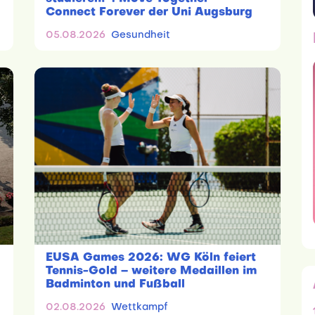
Connect Forever der Uni Augsburg
05.08.2026
Gesundheit
EUSA Games 2026: WG Köln feiert
Tennis-Gold – weitere Medaillen im
Badminton und Fußball
02.08.2026
Wettkampf