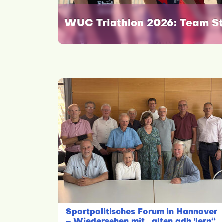
WUC Triathlon 2026: Team St
Sportpolitisches Forum in Hannover
– Wiedersehen mit „alten adh 'lern“