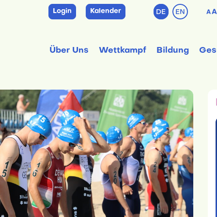
Login
Kalender
DE
EN
A
A
Über Uns
Wettkampf
Bildung
Ges