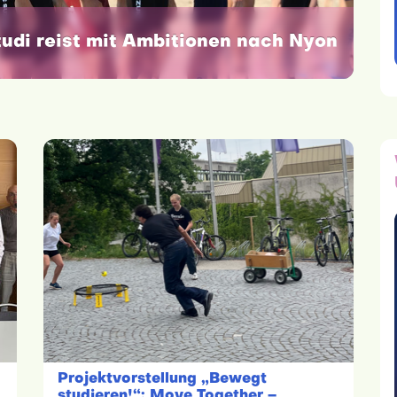
udi reist mit Ambitionen nach Nyon
Projektvorstellung „Bewegt
studieren!“: Move Together –