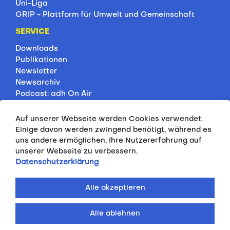
Uni-Liga
GRIP - Plattform für Umwelt und Gemeinschaft
SERVICE
Downloads
Publikationen
Newsletter
Newsarchiv
Podcast: adh On Air
Jobbörse
Rankings
Auf unserer Webseite werden Cookies verwendet.
Servicepartner
Einige davon werden zwingend benötigt, während es
HSP-Onlinekurse
uns andere ermöglichen, Ihre Nutzererfahrung auf
unserer Webseite zu verbessern.
PRESSE
Datenschutzerklärung
Pressemitteilungen
Kontakt
Alle akzeptieren
Fotodatenbank
Alle ablehnen
© 2026 ALLGEMEINER DEUTSCHER