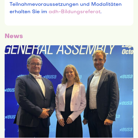
Teilnahmevoraussetzungen und Modalitäten
erhalten Sie im
adh-Bildungsreferat
.
News