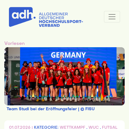
Vorlesen
Team Studi bei der Eröffnungsfeier | © FISU
01.07.2026 |
KATEGORIE:
WETTKAMPF
,
WUC
,
FUTSAL