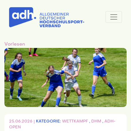
Vorlesen
25.06.2026 |
KATEGORIE:
WETTKAMPF
,
DHM
,
ADH-
OPEN