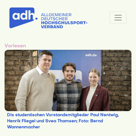
Vorlesen
Dis studentischen Vorstandsmitglieder Paul Nentwig,
Henrik Fliegel und Svea Thamsen; Foto: Bernd
Wannenmacher