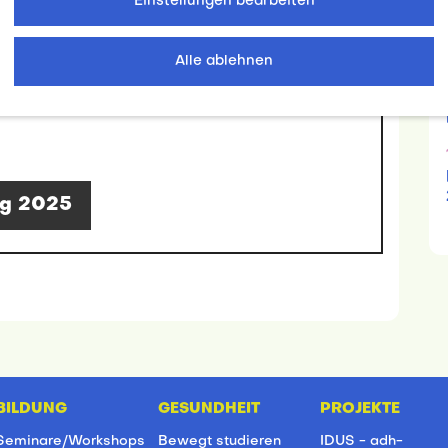
Einstellungen bearbeiten
Alle ablehnen
ng 2025
BILDUNG
GESUNDHEIT
PROJEKTE
Seminare/Workshops
Bewegt studieren
IDUS - adh-