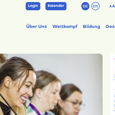
Login
Kalender
DE
EN
A
A
Über Uns
Wettkampf
Bildung
Ges