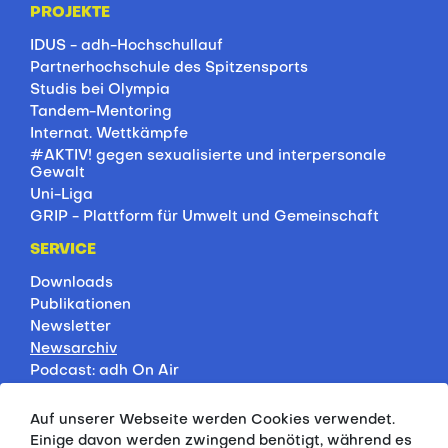
PROJEKTE
IDUS - adh-Hochschullauf
Partnerhochschule des Spitzensports
Studis bei Olympia
Tandem-Mentoring
Internat. Wettkämpfe
#AKTIV! gegen sexualisierte und interpersonale
Gewalt
Uni-Liga
GRIP - Plattform für Umwelt und Gemeinschaft
SERVICE
Downloads
Publikationen
Newsletter
Newsarchiv
Podcast: adh On Air
Jobbörse
Rankings
Auf unserer Webseite werden Cookies verwendet.
Servicepartner
Einige davon werden zwingend benötigt, während es