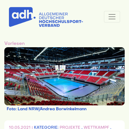
Vorlesen
Foto: Land NRW/Andrea Borwinkelmann
10.05.2021 |
KATEGORIE:
PROJEKTE
,
WETTKAMPF
,