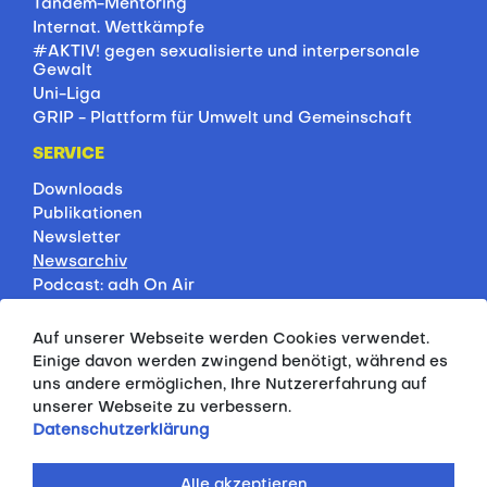
Tandem-Mentoring
Internat. Wettkämpfe
#AKTIV! gegen sexualisierte und interpersonale
Gewalt
Uni-Liga
GRIP - Plattform für Umwelt und Gemeinschaft
SERVICE
Downloads
Publikationen
Newsletter
Newsarchiv
Podcast: adh On Air
Jobbörse
Rankings
Auf unserer Webseite werden Cookies verwendet.
Servicepartner
Einige davon werden zwingend benötigt, während es
HSP-Onlinekurse
uns andere ermöglichen, Ihre Nutzererfahrung auf
unserer Webseite zu verbessern.
PRESSE
Datenschutzerklärung
Pressemitteilungen
Kontakt
Alle akzeptieren