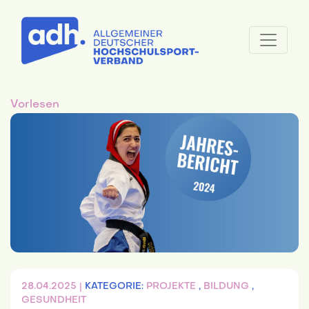
Vorlesen
28.04.2025 |
KATEGORIE:
PROJEKTE
,
BILDUNG
,
GESUNDHEIT