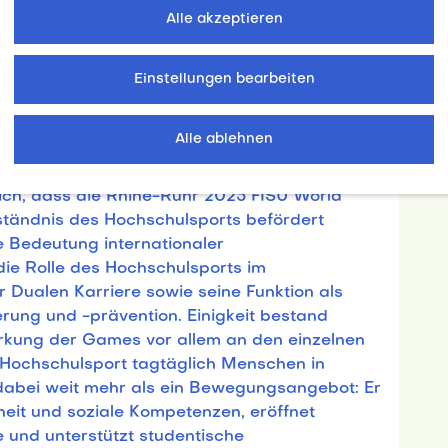
glin dankte den parlamentarischen Gremien
Alle akzeptieren
nern des adh für ihre langjährige und
rte, diese strukturell zu verankern: „Nur auf
Einstellungen bearbeiten
n wir die Potenziale aus den FISU Games für
d den adh mehrperspektivisch
 aufstellen!“
Alle ablehnen
hr als Medaillen – Hochschulsport als
ich, dass die Rhine-Ruhr 2025 FISU World
ständnis des Hochschulsports befördert
he Bedeutung internationaler
ie Rolle des Hochschulsports im
 Dualen Karriere sowie seine Funktion als
rung und -prävention. Einigkeit bestand
irkung der Games vor allem an den einzelnen
 Hochschulsport tagtäglich Menschen in
dabei weit mehr als ein Bewegungsangebot: Er
heit und soziale Kompetenzen, eröffnet
und unterstützt studentische