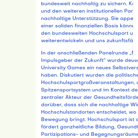
bundesweit nachhaltig zu sichern. Ko
und den weiteren institutionellen Part
nachhaltige Unterstützung. Sie appellie
einer soliden finanziellen Basis könne
den bundesweiten Hochschulsport un
weiterentwickeln und uns zukunftsfähig
In der anschließenden Panelrunde „Me
Impulsgeber der Zukunft“ wurde deutl
University Games ein neues Selbstver
haben. Diskutiert wurden die politisc
Hochschulsportgroßveranstaltungen, d
Spitzensportsystem und im Kontext der
zentraler Akteur der Gesundheitsförde
darüber, dass sich die nachhaltige W
Hochschulstandorten entscheidet, wo
Bewegung bringt. Hochschulsport ist 
fördert ganzheitliche Bildung, Gesund
Partizipations- und Begegnungsräume 