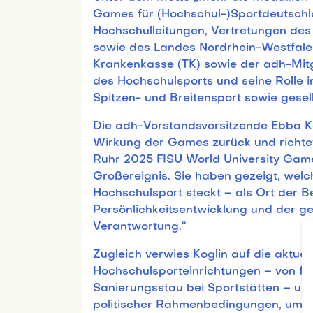
Games für (Hochschul-)Sportdeutschla
Hochschulleitungen, Vertretungen des
sowie des Landes Nordrhein-Westfale
Krankenkasse (TK) sowie der adh-Mitg
des Hochschulsports und seine Rolle 
Spitzen- und Breitensport sowie gesel
Die adh-Vorstandsvorsitzende Ebba Kog
Wirkung der Games zurück und richtete
Ruhr 2025 FISU World University Game
Großereignis. Sie haben gezeigt, welch
Hochschulsport steckt – als Ort der 
Persönlichkeitsentwicklung und der g
Verantwortung.“
Zugleich verwies Koglin auf die aktu
Hochschulsporteinrichtungen – von fin
Sanierungsstau bei Sportstätten – und
politischer Rahmenbedingungen, um 