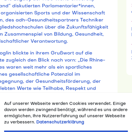
nd“ diskutierten Parlamentarier*innen,
 organisierten Sports und der Wissenschaft
n, des adh-Gesundheitspartners Techniker
liedshochschulen über die Zukunftsfähigkeit
im Zusammenspiel von Bildung, Gesundheit,
lschaftlicher Verantwortung.
lin blickte in ihrem Grußwort auf die
 zugleich den Blick nach vorn: „Die Rhine-
s waren weit mehr als ein sportliches
es gesellschaftliche Potenzial im
Begegnung, der Gesundheitsförderung, der
elebten Werte wie Teilhabe, Respekt und
Auf unserer Webseite werden Cookies verwendet. Einige
ellen Herausforderungen für Hochschulen und
davon werden zwingend benötigt, während es uns andere
anziellen Engpässen bis hin zu einem
ermöglichen, Ihre Nutzererfahrung auf unserer Webseite
 betonte die Notwendigkeit verlässlicher
zu verbessern.
Datenschutzerklärung
die durch die Games entstandene Dynamik