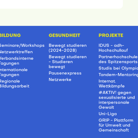
BILDUNG
GESUNDHEIT
PROJEKTE
Seminare/Workshops
Bewegt studieren
IDUS - adh-
(2024-2028)
Hochschullauf
Netzwerktreffen
Bewegt studieren
Partnerhochschule
Verbandsinterne
- Studieren
des Spitzensports
Tagungen
bewegt
Studis bei Olympi
Internationale
Pausenexpress
Tagungen
Tandem-Mentorin
Netzwerke
Regionale
Internat.
Bildungsarbeit
Wettkämpfe
#AKTIV! gegen
sexualisierte und
interpersonale
Gewalt
Uni-Liga
GRIP - Plattform
für Umwelt und
Gemeinschaft