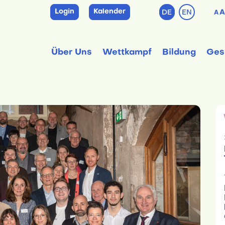
Login
Kalender
DE
EN
A
A
Über Uns
Wettkampf
Bildung
Ges