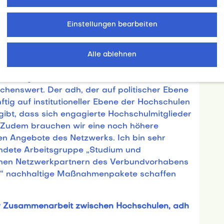
n. Kompromisse zulasten des Spitzensports
Einstellungen bearbeiten
eren nehmen die Hochschulen eine
dige Möglichkeit zur Flexibilisierung des
Alle ablehnen
i den Partnerhochschulen des Spitzensports
ützungsstrukturen. Jedoch wäre ein weiterer
henswert. Der adh, der auf politischer Ebene
ftig auf institutioneller Ebene der Hochschulen
 gibt, dass sich engagierte Hochschulmitglieder
n. Zudem brauchen wir eine noch höhere
en Angebote des Netzwerks. Ich bin sehr
ündete Arbeitsgruppe „Studium und
chen Netzwerkpartnern des Verbundvorhabens
ts“ nachhaltige Maßnahmenpakete schaffen
er Zusammenarbeit zwischen Hochschulen, adh