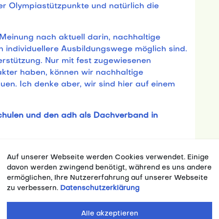
r Olympiastützpunkte und natürlich die
Meinung nach aktuell darin, nachhaltige
h individuellere Ausbildungswege möglich sind.
terstützung. Nur mit fest zugewiesenen
akter haben, können wir nachhaltige
en. Ich denke aber, wir sind hier auf einem
hulen und den adh als Dachverband in
em vom adh initiierten Netzwerk
Auf unserer Webseite werden Cookies verwendet. Einige
“ an. Viele der Hochschulen haben erkannt,
davon werden zwingend benötigt, während es uns andere
itzensport mehr als nur ein Imagefaktor ist,
ermöglichen, Ihre Nutzererfahrung auf unserer Webseite
m Bereich Third Mission der Hochschulen. Auf
zu verbessern.
Datenschutzerklärung
 Erfolgsdruck des Spitzensports und der
rnationaler Ebene können und dürfen die
Alle akzeptieren
tkampfengagement nicht beliebig reduzieren