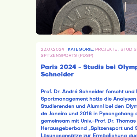
22.07.2024 |
KATEGORIE:
PROJEKTE
,
STUDIS
SPITZENSPORTS (PDSP)
Paris 2024 - Studis bei Olymp
Schneider
Prof. Dr. André Schneider forscht und 
Sportmanagement hatte die Analysen
Studierenden und Alumni bei den Olymp
de Janeiro und 2018 in Pyeongchang du
gemeinsam mit Univ.-Prof. Dr. Thomas
Herausgeberband „Spitzensport und 
Lösungsansätze zur Ermöglichung dualer