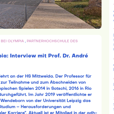
 BEI OLYMPIA
,
PARTNERHOCHSCHULE DES
ia: Interview mit Prof. Dr. André
lehrt an der HS Mittweida. Der Professor für
 zur Teilnahme und zum Abschneiden von
ischen Spielen 2014 in Sotschi, 2016 in Rio
rchgeführt. Im Jahr 2019 veröffentlichte er
 Wendeborn von der Universität Leipzig das
Studium – Herausforderungen und
 Karriere”. Aktuell ist er Mitglied in der adh-