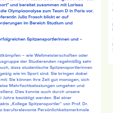
ort” und bereitet zusammen mit Larissa
 die Olympiaanalyse zum Team D in Paris vor.
erentin Julia Frasch blickt er auf
rderungen im Bereich Studium und
erfolgreichen Spitzensportlerinnen und -
ettkämpfen – wie Weltmeisterschaften oder
atusgruppe der Studierenden regelmäßig sehr
auch, dass studentische Spitzensportlerinnen
eizig wie im Sport sind. Sie bringen dabei
it: Sie können ihre Zeit gut managen, sich
sweise Mehrfachbelastungen umgehen und
ilienz. Dies konnte auch durch unsere
 Jahre bestätigt werden. Bei einer
kts „Kollege Spitzensportler“ von Prof. Dr.
o berufsrelevante Persönlichkeitsmerkmale