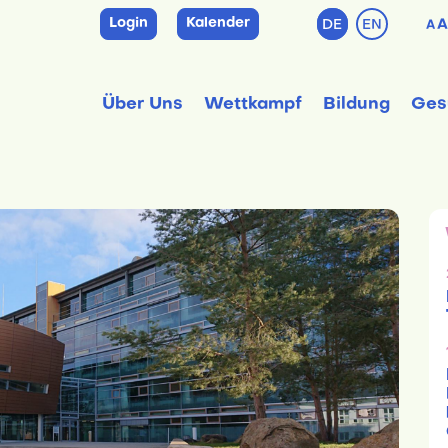
Login
Kalender
DE
EN
A
A
Über Uns
Wettkampf
Bildung
Ges