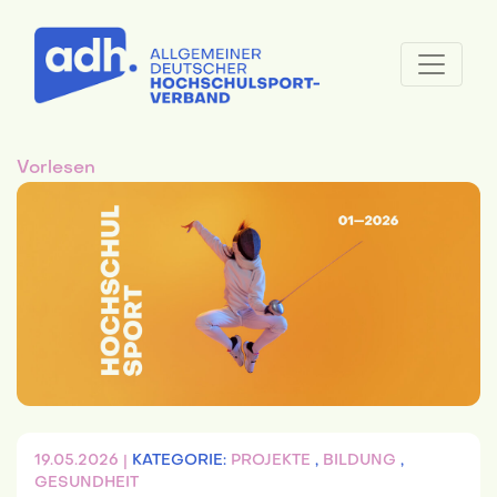
Vorlesen
19.05.2026 |
KATEGORIE:
PROJEKTE
,
BILDUNG
,
GESUNDHEIT