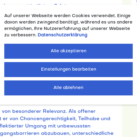
it unterschiedlichen Erfahrungen,
men. Diese Vielfalt eröffnet Chancen für
Auf unserer Webseite werden Cookies verwendet. Einige
ation. Gleichzeitig können unbewusste
davon werden zwingend benötigt, während es uns andere
rauf nehmen, wie wir Situationen bewerten,
ermöglichen, Ihre Nutzererfahrung auf unserer Webseite
zu verbessern.
Datenschutzerklärung
eren kommunizieren. Das
Unconscious Bias
 Verantwortliche im Hochschulsport dabei,
inen reflektierten Umgang damit zu
Alle akzeptieren
Einstellungen bearbeiten
n sich die Teilnehmenden mit den Grundlagen
d lernen, wie diese im beruflichen Alltag
ispiele und interaktiver Übungen werden
Alle ablehnen
wussteren Kommunikation, faireren
klusiven Zusammenarbeit beitragen.
 von besonderer Relevanz. Als offener
er von Chancengerechtigkeit, Teilhabe und
eflektierter Umgang mit unbewussten
gangsbarrieren abzubauen, unterschiedliche