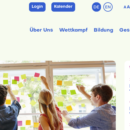
Login
Kalender
DE
EN
A
A
Über Uns
Wettkampf
Bildung
Ges