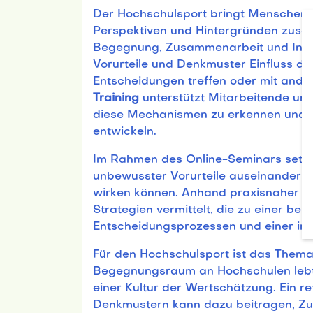
Der Hochschulsport bringt Menschen m
Perspektiven und Hintergründen zusam
Begegnung, Zusammenarbeit und Innov
Vorurteile und Denkmuster Einfluss da
Entscheidungen treffen oder mit and
Training
unterstützt Mitarbeitende und
diese Mechanismen zu erkennen und e
entwickeln.
Im Rahmen des Online-Seminars setze
unbewusster Vorurteile auseinander un
wirken können. Anhand praxisnaher Be
Strategien vermittelt, die zu einer be
Entscheidungsprozessen und einer in
Für den Hochschulsport ist das Thema
Begegnungsraum an Hochschulen lebt 
einer Kultur der Wertschätzung. Ein r
Denkmustern kann dazu beitragen, Zu