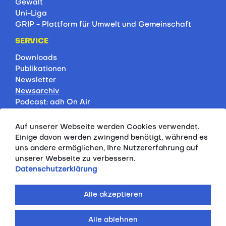
Gewalt
Uni-Liga
GRIP - Plattform für Umwelt und Gemeinschaft
SERVICE
Downloads
Publikationen
Newsletter
Newsarchiv
Podcast: adh On Air
Jobbörse
Rankings
Auf unserer Webseite werden Cookies verwendet.
Servicepartner
Einige davon werden zwingend benötigt, während es
HSP-Onlinekurse
uns andere ermöglichen, Ihre Nutzererfahrung auf
unserer Webseite zu verbessern.
PRESSE
Datenschutzerklärung
Pressemitteilungen
Kontakt
Alle akzeptieren
Fotodatenbank
Alle ablehnen