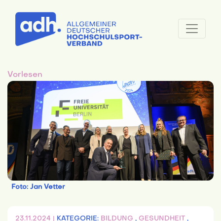
Vorlesen
Foto: Jan Vetter
23.11.2024 |
KATEGORIE:
BILDUNG
,
GESUNDHEIT
,