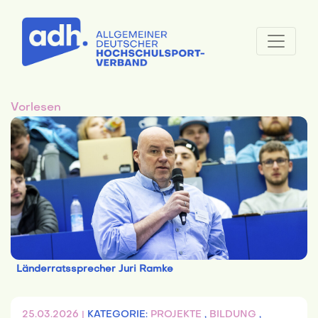
Vorlesen
Länderratssprecher Juri Ramke
25.03.2026 |
KATEGORIE:
PROJEKTE
,
BILDUNG
,