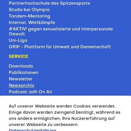
Partnerhochschule des Spitzensports
Studis bei Olympia
Tandem-Mentoring
Internat. Wettkämpfe
#AKTIV! gegen sexualisierte und interpersonale
Gewalt
Uni-Liga
GRIP - Plattform für Umwelt und Gemeinschaft
SERVICE
Downloads
Publikationen
Newsletter
Newsarchiv
Podcast: adh On Air
Jobbörse
Rankings
Auf unserer Webseite werden Cookies verwendet.
Servicepartner
Einige davon werden zwingend benötigt, während es
HSP-Onlinekurse
uns andere ermöglichen, Ihre Nutzererfahrung auf
unserer Webseite zu verbessern.
PRESSE