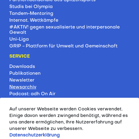
Studis bei Olympia
Tandem-Mentoring
Internat. Wettkämpfe
#AKTIV! gegen sexualisierte und interpersonale
Gewalt
Uni-Liga
GRIP - Plattform für Umwelt und Gemeinschaft
SERVICE
Downloads
Publikationen
Newsletter
Newsarchiv
Podcast: adh On Air
Jobbörse
Rankings
Auf unserer Webseite werden Cookies verwendet.
Servicepartner
Einige davon werden zwingend benötigt, während es
HSP-Onlinekurse
uns andere ermöglichen, Ihre Nutzererfahrung auf
unserer Webseite zu verbessern.
PRESSE
Datenschutzerklärung