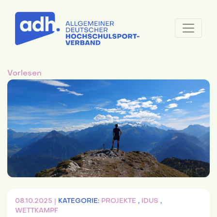
Vorlesen
08.10.2025 |
KATEGORIE:
PROJEKTE
,
IDUS
,
WETTKAMPF