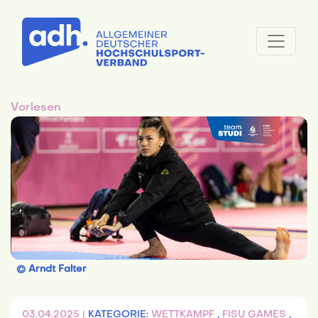
Vorlesen
© Arndt Falter
03.04.2025 |
KATEGORIE:
WETTKAMPF
,
FISU GAMES
,