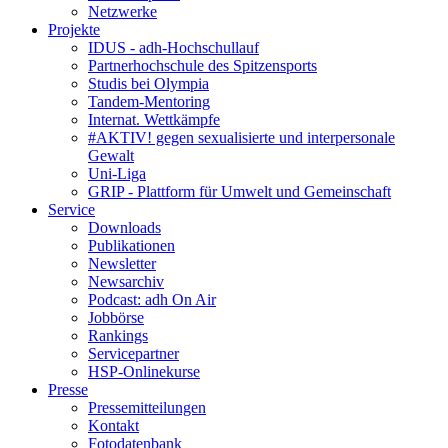
Netzwerke
Projekte
IDUS - adh-Hochschullauf
Partnerhochschule des Spitzensports
Studis bei Olympia
Tandem-Mentoring
Internat. Wettkämpfe
#AKTIV! gegen sexualisierte und interpersonale
Gewalt
Uni-Liga
GRIP - Plattform für Umwelt und Gemeinschaft
Service
Downloads
Publikationen
Newsletter
Newsarchiv
Podcast: adh On Air
Jobbörse
Rankings
Servicepartner
HSP-Onlinekurse
Presse
Pressemitteilungen
Kontakt
Fotodatenbank