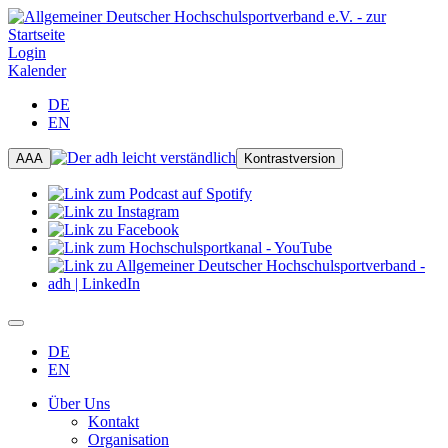
Login
Kalender
DE
EN
A
A
A
Kontrastversion
DE
EN
Über Uns
Kontakt
Organisation