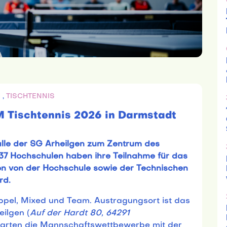
M
,
TISCHTENNIS
 Tischtennis 2026 in Darmstadt
halle der SG Arheilgen zum Zentrum des
 37 Hochschulen haben ihre Teilnahme für das
on von der Hochschule sowie der Technischen
rd.
Doppel, Mixed und Team. Austragungsort ist das
ilgen (
Auf der Hardt 80, 64291
tarten die Mannschaftswettbewerbe mit der