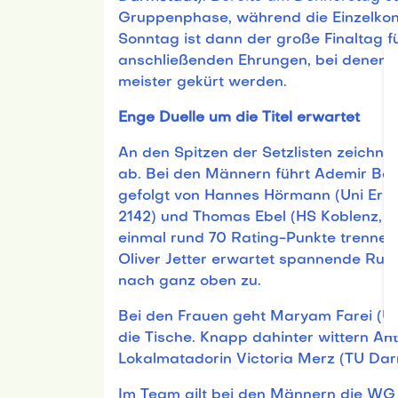
Gruppenphase, während die Einzelkon
Sonntag ist dann der große Finaltag f
anschließenden Ehrungen, bei denen 
meister gekürt werden.
Enge Duelle um die Titel erwartet
An den Spitzen der Setzlisten zeichne
ab. Bei den Männern führt Ademir Bal
gefolgt von Hannes Hörmann (Uni Erla
2142) und Thomas Ebel (HS Koblenz, 2
einmal rund 70 Rating-Punkte trennen d
Oliver Jetter erwartet spannende Ru
nach ganz oben zu.
Bei den Frauen geht Maryam Farei (Uni
die Tische. Knapp dahinter wittern An
Lokalmatadorin Victoria Merz (TU Da
Im Team gilt bei den Männern die WG E