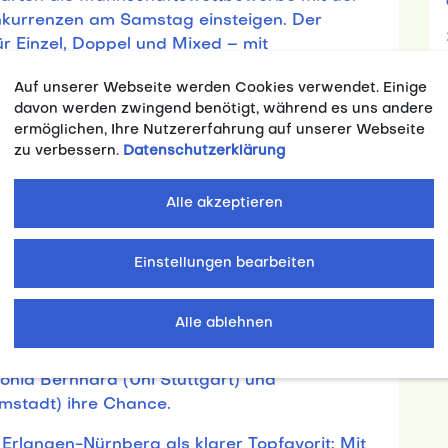
kurrenzen am Samstag einsteigen. Der
ür Einzel, Doppel und Mixed – mit
die Deutschen Hochschulmeisterinnen und -
Auf unserer Webseite werden Cookies verwendet. Einige
davon werden zwingend benötigt, während es uns andere
ermöglichen, Ihre Nutzererfahrung auf unserer Webseite
zu verbessern.
Datenschutzerklärung
n sich hochklassige und vor allem enge Duelle
aban (RWTH Aachen) die Setzliste an, dicht
Alle akzeptieren
ngen-Nürnberg), Tobias Slanina (Uni Bochum,
130), der 2025 Zweiter im Doppel war. Gerade
Einstellungen bearbeiten
ie ersten Vier. adh-Disziplinchef Tischtennis
nden und traut auch Außenseitern den Sprung
Alle ablehnen
 des Saarlandes) als topgesetzte Spielerin an
tonia Bernhard (Uni Stuttgart) und
rmstadt) ihre Chance.
rlangen-Nürnberg als klarer Topfavorit: Mit