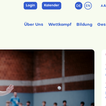
Login
Kalender
DE
EN
A
A
Über Uns
Wettkampf
Bildung
Ges