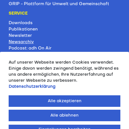
GRIP - Plattform für Umwelt und Gemeinschaft
SERVICE
Downloads
Publikationen
Newsletter
Newsarchiv
Podcast: adh On Air
Jobbörse
Rankings
Auf unserer Webseite werden Cookies verwendet.
Servicepartner
Einige davon werden zwingend benötigt, während es
HSP-Onlinekurse
uns andere ermöglichen, Ihre Nutzererfahrung auf
unserer Webseite zu verbessern.
PRESSE
Datenschutzerklärung
Pressemitteilungen
Kontakt
Alle akzeptieren
Fotodatenbank
Alle ablehnen
© 2026 ALLGEMEINER DEUTSCHER