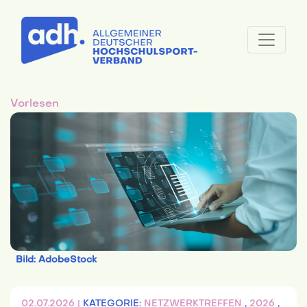
Vorlesen
Bild: AdobeStock
02.07.2026 |
KATEGORIE:
NETZWERKTREFFEN
,
2026
,