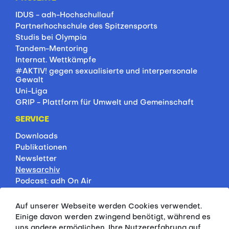
IDUS - adh-Hochschullauf
Partnerhochschule des Spitzensports
Studis bei Olympia
Tandem-Mentoring
Internat. Wettkämpfe
#AKTIV! gegen sexualisierte und interpersonale
Gewalt
Uni-Liga
GRIP - Plattform für Umwelt und Gemeinschaft
SERVICE
Downloads
Publikationen
Newsletter
Newsarchiv
Podcast: adh On Air
Jobbörse
Rankings
Auf unserer Webseite werden Cookies verwendet.
Servicepartner
Einige davon werden zwingend benötigt, während es
HSP-Onlinekurse
uns andere ermöglichen, Ihre Nutzererfahrung auf