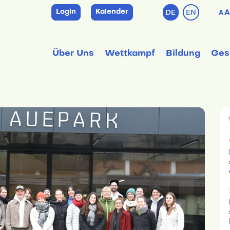
Login
Kalender
DE
EN
A
A
Über Uns
Wettkampf
Bildung
Ges