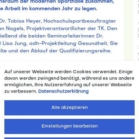
onsraum der modernen Sporthalle zusammen,
e Arbeit im kommenden Jahr zu legen.
Dr. Tobias Heyer, Hochschulsportbeauftragter
an Nagels, Projektverantwortlicher der TK. Den
ließend die beiden Seminarleiterinnen Dr.
d Lisa Jung, adh-Projektleitung Gesundheit. Sie
lte und den Ablauf der Qualifizierungsreihe.
eitige Kennenlernen der Teilnehmenden im
en Grundstein für das besondere
Auf unserer Webseite werden Cookies verwendet. Einige
 Qualifizierungsreihe bereits in den vorherigen
davon werden zwingend benötigt, während es uns andere
ermöglichen, Ihre Nutzererfahrung auf unserer Webseite
artnerinnen-Interviews lernten sich
zu verbessern.
Datenschutzerklärung
 stellten sich im Anschluss gegenseitig der
Besonderheit der Qualifizierungsreihe
Alle akzeptieren
ites Spektrum an beruflichen Hintergründen –
 über Hochschulsportleitungen mit
erfahrung bis hin zur Auszubildenden zur
Einstellungen bearbeiten
eprägte Interdisziplinarität bietet eine
amen Lern- und Entwicklungsprozess.