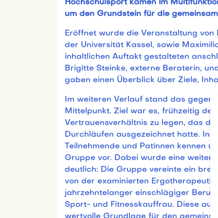
Hochschulsport kamen im Multifunkti
um den Grundstein für die gemeinsam
Eröffnet wurde die Veranstaltung von 
der Universität Kassel, sowie Maximili
inhaltlichen Auftakt gestalteten ansch
Brigitte Steinke, externe Beraterin, un
gaben einen Überblick über Ziele, Inha
Im weiteren Verlauf stand das gegens
Mittelpunkt. Ziel war es, frühzeitig d
Vertrauensverhältnis zu legen, das die
Durchläufen ausgezeichnet hatte. In P
Teilnehmende und Patinnen kennen und
Gruppe vor. Dabei wurde eine weitere 
deutlich: Die Gruppe vereinte ein bre
von der examinierten Ergotherapeutin
jahrzehntelanger einschlägiger Berufs
Sport- und Fitnesskauffrau. Diese ausg
wertvolle Grundlage für den gemeins