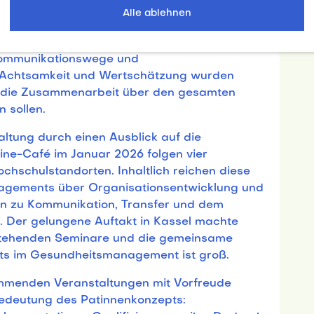
Alle ablehnen
ich der Zusammenarbeit und Kommunikation
Tandems reflektierten die Teilnehmenden ihre
Kommunikationswege und
, Achtsamkeit und Wertschätzung wurden
ie die Zusammenarbeit über den gesamten
n sollen.
ltung durch einen Ausblick auf die
e-Café im Januar 2026 folgen vier
hschulstandorten. Inhaltlich reichen diese
gements über Organisationsentwicklung und
in zu Kommunikation, Transfer und dem
t. Der gelungene Auftakt in Kassel machte
rstehenden Seminare und die gemeinsame
ts im Gesundheitsmanagement ist groß.
ommenden Veranstaltungen mit Vorfreude
edeutung des Patinnenkonzepts: