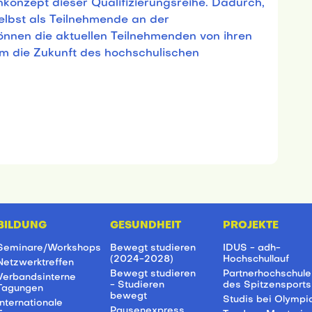
nkonzept dieser Qualifizierungsreihe. Dadurch,
elbst als Teilnehmende an der
können die aktuellen Teilnehmenden von ihren
m die Zukunft des hochschulischen
“
BILDUNG
GESUNDHEIT
PROJEKTE
Seminare/Workshops
Bewegt studieren
IDUS - adh-
(2024-2028)
Hochschullauf
Netzwerktreffen
Bewegt studieren
Partnerhochschule
Verbandsinterne
- Studieren
des Spitzensports
Tagungen
bewegt
Studis bei Olympi
Internationale
Pausenexpress