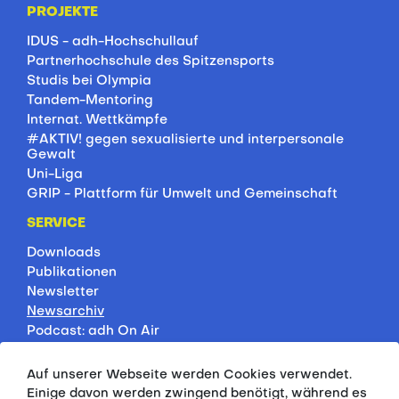
PROJEKTE
IDUS - adh-Hochschullauf
Partnerhochschule des Spitzensports
Studis bei Olympia
Tandem-Mentoring
Internat. Wettkämpfe
#AKTIV! gegen sexualisierte und interpersonale
Gewalt
Uni-Liga
GRIP - Plattform für Umwelt und Gemeinschaft
SERVICE
Downloads
Publikationen
Newsletter
Newsarchiv
Podcast: adh On Air
Jobbörse
Rankings
Auf unserer Webseite werden Cookies verwendet.
Servicepartner
Einige davon werden zwingend benötigt, während es