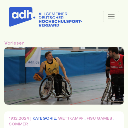
Vorlesen
19.12.2024 |
KATEGORIE:
WETTKAMPF
,
FISU GAMES
,
SOMMER