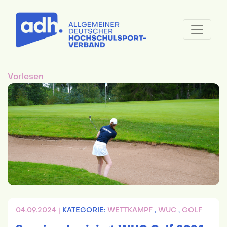
Vorlesen
04.09.2024 |
KATEGORIE:
WETTKAMPF
,
WUC
,
GOLF