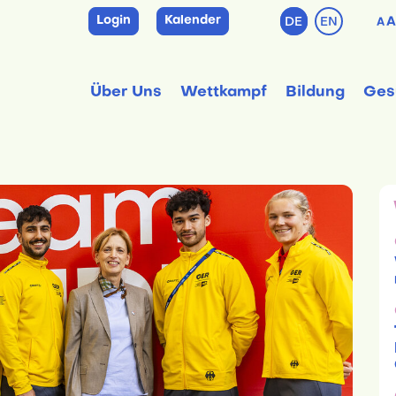
Login
Kalender
DE
EN
A
A
Über Uns
Wettkampf
Bildung
Ges