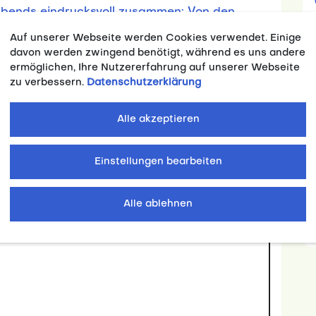
Abends eindrucksvoll zusammen: Von den
nen der Bundesregierung, des adh und der FISU
Auf unserer Webseite werden Cookies verwendet. Einige
n und Athleten selbst – das Recap vermittelt
davon werden zwingend benötigt, während es uns andere
chen Anlasses.
ermöglichen, Ihre Nutzererfahrung auf unserer Webseite
zu verbessern.
Datenschutzerklärung
eo auch emotionale Einblicke hinter die
k, Sport, Wissenschaft und internationalen
Alle akzeptieren
llenreiche Erfolgsmomente – und das alles
ks.
Einstellungen bearbeiten
 den Spirit der Games spüren und die Rolle des
 weltoffenen, leistungsstarken und vielfältigen
Alle ablehnen