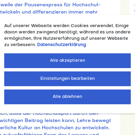
erweile der Pausenexpress für Hochschul-
ntwickeln und differenzieren immer mehr
r die Zielgruppe der Studierenden.
Auf unserer Webseite werden Cookies verwendet. Einige
davon werden zwingend benötigt, während es uns andere
ie Organisation des Studi-Pauenexpresses im
ermöglichen, Ihre Nutzererfahrung auf unserer Webseite
nd zeitlichen Aspekten wurde die Relevanz der
zu verbessern.
Datenschutzerklärung
dienstete deutlich. Die Teilnehmenden
ber die Ziele des Studi-Pausenexpresses.
Alle akzeptieren
zur Qualifikation von Übungsleitenden, zu
ordinierenden Stellen statt. Weitere
he der Studierenden und die
Einstellungen bearbeiten
grammgestaltung. Die Workshop-Teilnehmenden
press-Einheiten vor und trugen
Alle ablehnen
ich, dass der Hochschulsport durch den
wichtigen Beitrag leisten kann, Lehre bewegt
erliche Kultur an Hochschulen zu entwickeln.