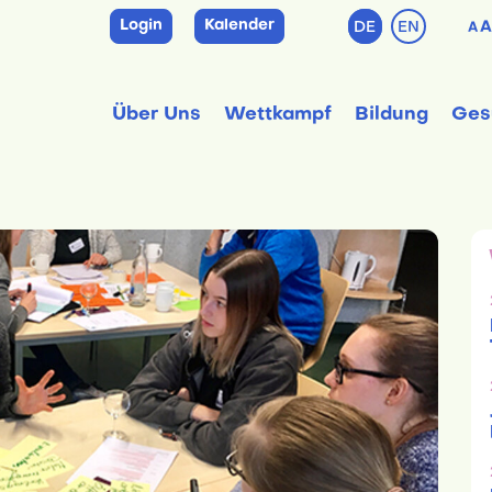
Login
Kalender
DE
EN
A
A
Über Uns
Wettkampf
Bildung
Ges