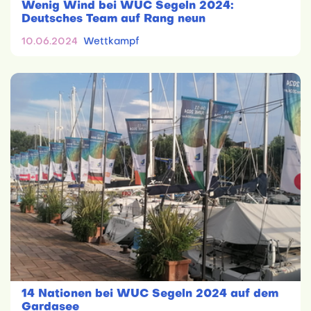
Wenig Wind bei WUC Segeln 2024:
Deutsches Team auf Rang neun
10.06.2024
Wettkampf
14 Nationen bei WUC Segeln 2024 auf dem
Gardasee