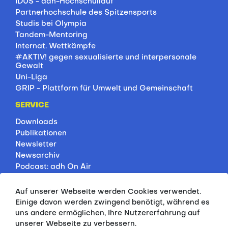
IDUS - adh-Hochschullauf
Partnerhochschule des Spitzensports
Studis bei Olympia
Tandem-Mentoring
Internat. Wettkämpfe
#AKTIV! gegen sexualisierte und interpersonale
Gewalt
Uni-Liga
GRIP - Plattform für Umwelt und Gemeinschaft
SERVICE
Downloads
Publikationen
Newsletter
Newsarchiv
Podcast: adh On Air
Jobbörse
Rankings
Auf unserer Webseite werden Cookies verwendet.
Servicepartner
Einige davon werden zwingend benötigt, während es
HSP-Onlinekurse
uns andere ermöglichen, Ihre Nutzererfahrung auf
unserer Webseite zu verbessern.