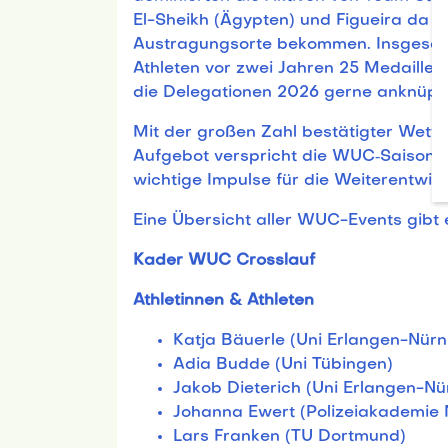
El-Sheikh (Ägypten) und Figueira da Fo
Austragungsorte bekommen. Insgesamt
Athleten vor zwei Jahren 25 Medaillen (
die Delegationen 2026 gerne anknüpf
Mit der großen Zahl bestätigter Wett
Aufgebot verspricht die WUC‑Saison 2
wichtige Impulse für die Weiterentwic
Eine Übersicht aller WUC-Events gibt
Kader WUC Crosslauf
Athletinnen & Athleten
Katja Bäuerle (Uni Erlangen-Nür
Adia Budde (Uni Tübingen)
Jakob Dieterich (Uni Erlangen-Nü
Johanna Ewert (Polizeiakademie
Lars Franken (TU Dortmund)