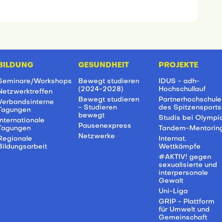
BILDUNG
GESUNDHEIT
PROJEKTE
Seminare/Workshops
Bewegt studieren
IDUS - adh-
(2024-2028)
Hochschullauf
Netzwerktreffen
Bewegt studieren
Partnerhochschule
Verbandsinterne
- Studieren
des Spitzensports
Tagungen
bewegt
Studis bei Olympi
Internationale
Pausenexpress
Tagungen
Tandem-Mentorin
Netzwerke
Regionale
Internat.
Bildungsarbeit
Wettkämpfe
#AKTIV! gegen
sexualisierte und
interpersonale
Gewalt
Uni-Liga
GRIP - Plattform
für Umwelt und
Gemeinschaft