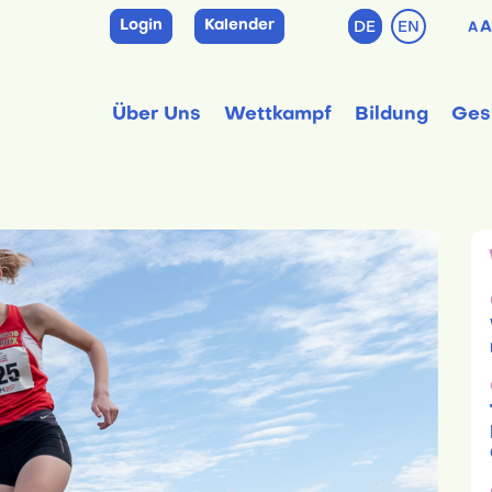
Login
Kalender
DE
EN
A
A
Über Uns
Wettkampf
Bildung
Ges