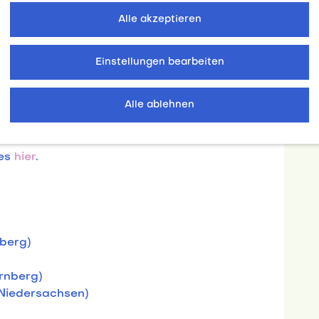
z (Portugal) erneut attraktive
Alle akzeptieren
 fuhren die deutschen Athletinnen und
7 x Gold, 4 x Silber, 14 x Bronze) ein, woran
Einstellungen bearbeiten
en möchten.
kämpfe und einem erneut starken deutschen
Alle ablehnen
026 zahlreiche sportliche Höhepunkte und
klung des internationalen Hochschulsports.
 es
hier
.
nberg)
rnberg)
 Niedersachsen)