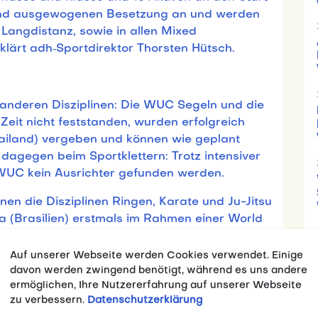
n und ausgewogenen Besetzung an und werden
 Langdistanz, sowie in allen Mixed
lärt adh‑Sportdirektor Thorsten Hütsch.
 anderen Disziplinen: Die WUC Segeln und die
eit nicht feststanden, wurden erfolgreich
hailand) vergeben und können wie geplant
 dagegen beim Sportklettern: Trotz intensiver
WUC kein Ausrichter gefunden werden.
n die Disziplinen Ringen, Karate und Ju-Jitsu
lia (Brasilien) erstmals im Rahmen einer World
plant der adh erstmals seit vielen Jahren
 im Rugby.
Auf unserer Webseite werden Cookies verwendet. Einige
davon werden zwingend benötigt, während es uns andere
utscher Sicht vor allem von der WUC
ermöglichen, Ihre Nutzererfahrung auf unserer Webseite
olleyball 2024: Beide Veranstaltungen
zu verbessern.
Datenschutzerklärung
i. In diesem Jahr haben die Events mit Sharm