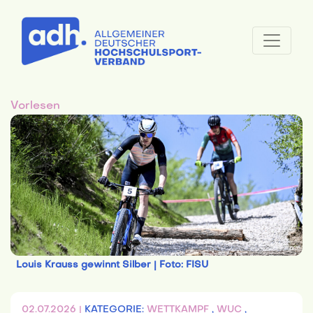
Vorlesen
Louis Krauss gewinnt Silber | Foto: FISU
02.07.2026 |
KATEGORIE:
WETTKAMPF
,
WUC
,