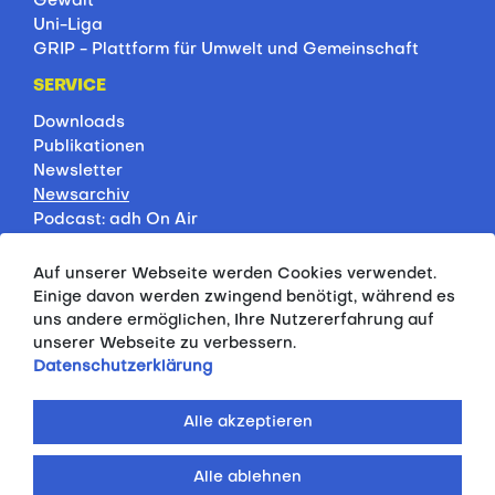
Gewalt
Uni-Liga
GRIP - Plattform für Umwelt und Gemeinschaft
SERVICE
Downloads
Publikationen
Newsletter
Newsarchiv
Podcast: adh On Air
Jobbörse
Rankings
Auf unserer Webseite werden Cookies verwendet.
Servicepartner
Einige davon werden zwingend benötigt, während es
HSP-Onlinekurse
uns andere ermöglichen, Ihre Nutzererfahrung auf
unserer Webseite zu verbessern.
PRESSE
Datenschutzerklärung
Pressemitteilungen
Kontakt
Alle akzeptieren
Fotodatenbank
Alle ablehnen