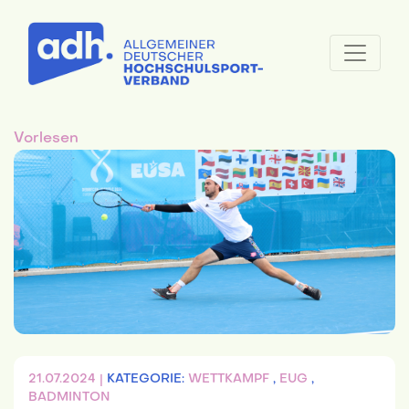
Vorlesen
21.07.2024 |
KATEGORIE:
WETTKAMPF
,
EUG
,
BADMINTON