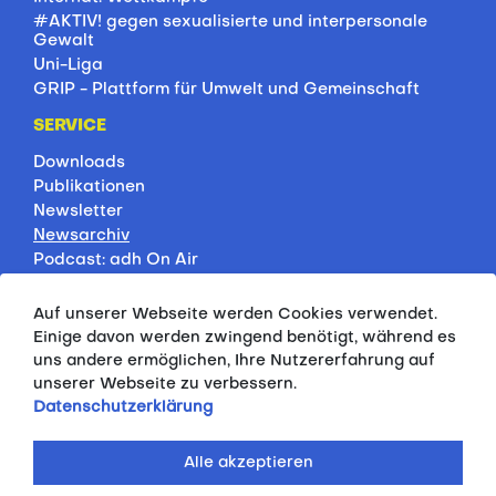
#AKTIV! gegen sexualisierte und interpersonale
Gewalt
Uni-Liga
GRIP - Plattform für Umwelt und Gemeinschaft
SERVICE
Downloads
Publikationen
Newsletter
Newsarchiv
Podcast: adh On Air
Jobbörse
Rankings
Auf unserer Webseite werden Cookies verwendet.
Servicepartner
Einige davon werden zwingend benötigt, während es
HSP-Onlinekurse
uns andere ermöglichen, Ihre Nutzererfahrung auf
unserer Webseite zu verbessern.
PRESSE
Datenschutzerklärung
Pressemitteilungen
Kontakt
Alle akzeptieren
Fotodatenbank