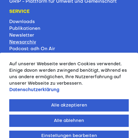
GRIP - Plattform für Umwelt und Gemeinschaft
SERVICE
Downloads
Publikationen
Newsletter
Newsarchiv
Podcast: adh On Air
Jobbörse
Rankings
Auf unserer Webseite werden Cookies verwendet.
Servicepartner
Einige davon werden zwingend benötigt, während es
HSP-Onlinekurse
uns andere ermöglichen, Ihre Nutzererfahrung auf
unserer Webseite zu verbessern.
PRESSE
Datenschutzerklärung
Pressemitteilungen
Kontakt
Alle akzeptieren
Fotodatenbank
Alle ablehnen
© 2026 ALLGEMEINER DEUTSCHER
HOCHSCHULSPORTVERBAND E.V.
Einstellungen bearbeiten