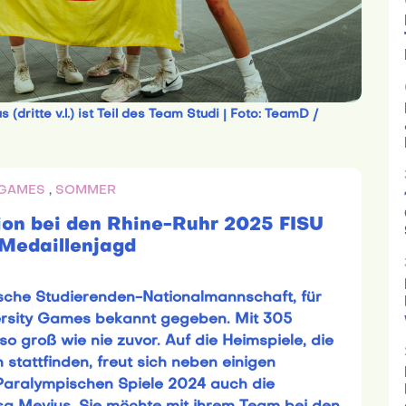
(dritte v.l.) ist Teil des Team Studi | Foto: TeamD /
 GAMES
,
SOMMER
ion bei den Rhine-Ruhr 2025 FISU
Medaillenjagd
sche Studierenden-Nationalmannschaft, für
ersity Games bekannt gegeben. Mit 305
so groß wie nie zuvor. Auf die Heimspiele, die
n stattfinden, freut sich neben einigen
aralympischen Spiele 2024 auch die