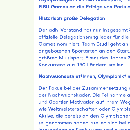
Olympiasiegerin im 3x3 Basketball, El
FISU Games an die Erfolge von Paris 
Historisch große Delegation
Der adh-Vorstand hat nun insgesamt 3
offizielle Delegationsmitglieder für d
Games nominiert. Team Studi geht an Rh
angebotenen Sportarten an den Start.
größten Multisport-Event des Jahres 2
Konkurrenz aus 150 Ländern stellen.
Nachwuchsathlet*innen, Olympionik*in
Der Fokus bei der Zusammensetzung d
der Nachwuchskader. Die Teilnahme an
und Sportler Motivation auf ihrem We
wie Weltmeisterschaften oder Olympis
Aktive, die bereits an den Olympische
teilgenommen haben, stellen sich bei