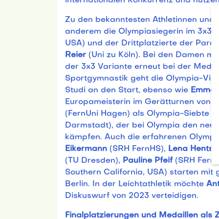
internationalen Konkurrenz und nutze
Zu den bekanntesten Athletinnen und 
anderem die Olympiasiegerin im 3x3 
USA) und der Drittplatzierte der Para
Reier
(Uni zu Köln). Bei den Damen mö
der 3x3 Variante erneut bei der Meda
Sportgymnastik geht die Olympia-Vie
Studi an den Start, ebenso wie
Emma 
Europameisterin im Gerätturnen von 2
(FernUni Hagen) als Olympia-Siebte e
Darmstadt), der bei Olympia den neun
kämpfen. Auch die erfahrenen Olymp
Eikermann
(SRH FernHS),
Lena Hentsc
(TU Dresden),
Pauline Pfeif
(SRH Fern
Southern California, USA) starten mit
Berlin. In der Leichtathletik möchte
Ant
Diskuswurf von 2023 verteidigen.
Finalplatzierungen und Medaillen als Z