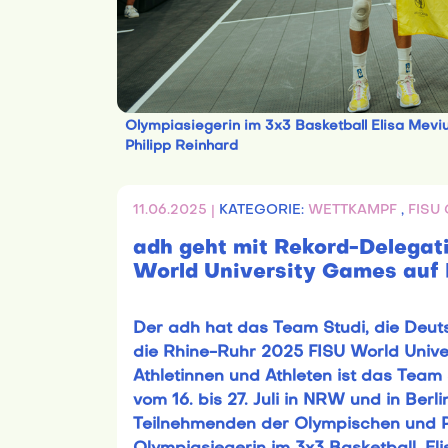
Olympiasiegerin im 3x3 Basketball Elisa Mevius 
Philipp Reinhard
11.06.2025 |
KATEGORIE:
WETTKAMPF
,
FISU
adh geht mit Rekord-Delegat
World University Games auf 
Der adh hat das Team Studi, die Deut
die Rhine-Ruhr 2025 FISU World Univ
Athletinnen und Athleten ist das Team 
vom 16. bis 27. Juli in NRW und in Berli
Teilnehmenden der Olympischen und P