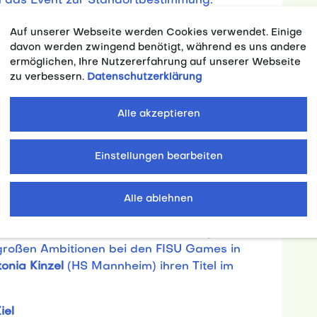
n das Event zur Standortbestimmung.
Athleten des Team Studi gehören unter
Auf unserer Webseite werden Cookies verwendet. Einige
Basketball
Elisa Mevius
(University of Oregon,
davon werden zwingend benötigt, während es uns andere
lympics im 3x3 Rollstuhlbasketball
Thomas
ermöglichen, Ihre Nutzererfahrung auf unserer Webseite
zu verbessern.
Datenschutzerklärung
chte auch das Paralympics-Team von Paris in
illenvergabe mitmischen. In der Rhythmischen
rte
Margarita Kolosov
(Uni Stuttgart) für Team
Alle akzeptieren
Malewski
(TU Chemnitz), ehemalige
022. Im Rudern wird im Einer
Alexandra Föster
Einstellungen bearbeiten
benso wie ihr Teamkollege
Jonas Gelsen
(TU
ten Platz erreichte, um die Medaillenränge
ia-Teilnehmenden im Wasserspringen
Jaden
Alle ablehnen
hel
(Ohio State University, USA),
Jette Müller
HS) und
Moritz Wesemann
(University of
 großen Ambitionen bei den FISU Games in
onia Kinzel
(HS Mannheim) ihren Titel im
iel