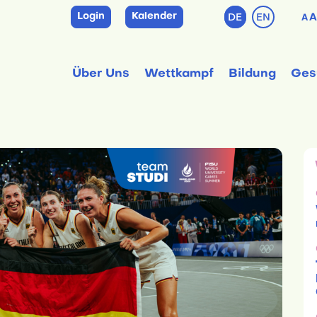
Login
Kalender
DE
EN
A
A
Über Uns
Wettkampf
Bildung
Ges