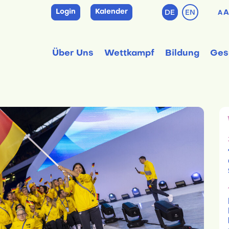
Login
Kalender
DE
EN
A
A
Über Uns
Wettkampf
Bildung
Ges