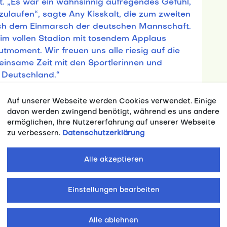
t. „Es war ein wahnsinnig aufregendes Gefühl,
nzulaufen“, sagte Any Kisskalt, die zum zweiten
ch dem Einmarsch der deutschen Mannschaft.
im vollen Stadion mit tosendem Applaus
moment. Wir freuen uns alle riesig auf die
nsame Zeit mit den Sportlerinnen und
n Deutschland.“
Flaggenträgerinnen und -träger standen
Auf unserer Webseite werden Cookies verwendet. Einige
utschen Hochschulsports: Kim Bui,
davon werden zwingend benötigt, während es uns andere
Sarah Wellbrock, Max Hartung, Mathias Mester,
ermöglichen, Ihre Nutzererfahrung auf unserer Webseite
r. Gemeinsam setzten sie ein sichtbares
zu verbessern.
Datenschutzerklärung
 und Teamgeist.
Alle akzeptieren
 des Abends sorgte Heide Ecker-Rosendahl.
Einstellungen bearbeiten
versiade-Goldmedaillengewinnerin von 1970
rgab das Feuer an Nico Schlotterbeck,
Alle ablehnen
d, der die Flamme weiterreichte an sechs