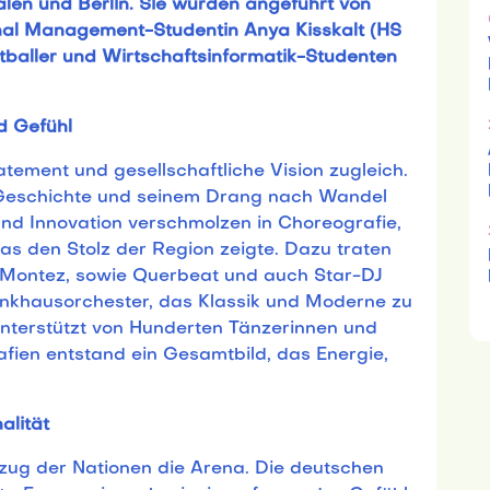
len und Berlin. Sie wurden angeführt von
al Management-Studentin Anya Kisskalt (HS
baller und Wirtschaftsinformatik-Studenten
d Gefühl
tement und gesellschaftliche Vision zugleich.
 Geschichte und seinem Drang nach Wandel
 und Innovation verschmolzen in Choreografie,
as den Stolz der Region zeigte. Dazu traten
a, Montez, sowie Querbeat und auch Star-DJ
unkhausorchester, das Klassik und Moderne zu
Unterstützt von Hunderten Tänzerinnen und
ien entstand ein Gesamtbild, das Energie,
alität
inzug der Nationen die Arena. Die deutschen