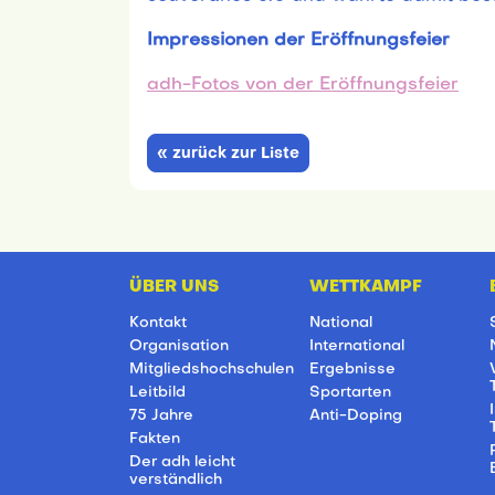
Impressionen der Eröffnungsfeier
adh-Fotos von der Eröffnungsfeier
« zurück zur Liste
ÜBER UNS
WETTKAMPF
Kontakt
National
Organisation
International
Mitgliedshochschulen
Ergebnisse
Leitbild
Sportarten
75 Jahre
Anti-Doping
Fakten
Der adh leicht
verständlich