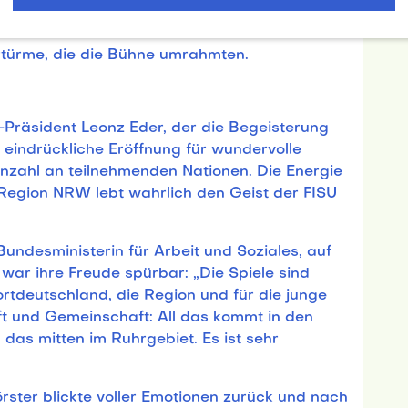
 Sonja Greinacher, Sarah Wellbrock, Max
er und Alexander Wieczerzak. Gemeinsam
rtürme, die die Bühne umrahmten.
-Präsident Leonz Eder, der die Begeisterung
 eindrückliche Eröffnung für wundervolle
Anzahl an teilnehmenden Nationen. Die Energie
Region NRW lebt wahrlich den Geist der FISU
Bundesministerin für Arbeit und Soziales, auf
 war ihre Freude spürbar: „Die Spiele sind
ortdeutschland, die Region und für die junge
ft und Gemeinschaft: All das kommt in den
as mitten im Ruhrgebiet. Es ist sehr
ster blickte voller Emotionen zurück und nach