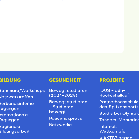
BILDUNG
GESUNDHEIT
PROJEKTE
Seminare/Workshops
Bewegt studieren
IDUS - adh-
(2024-2028)
Hochschullauf
Netzwerktreffen
Bewegt studieren
Partnerhochschule
Verbandsinterne
- Studieren
des Spitzensports
Tagungen
bewegt
Studis bei Olympi
Internationale
Pausenexpress
Tagungen
Tandem-Mentorin
Netzwerke
Regionale
Internat.
Bildungsarbeit
Wettkämpfe
#AKTIV! gegen