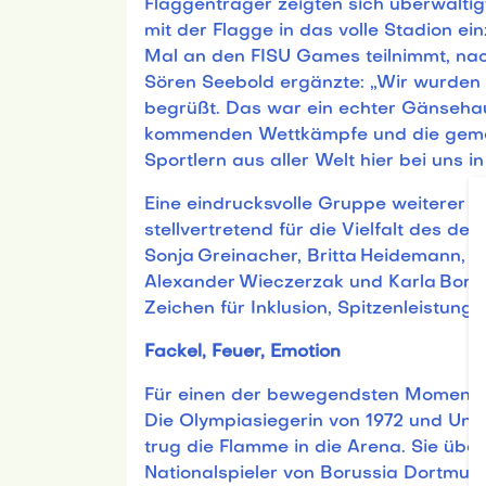
Flaggenträger zeigten sich überwältig
mit der Flagge in das volle Stadion ei
Mal an den FISU Games teilnimmt, na
Sören Seebold ergänzte: „Wir wurden 
begrüßt. Das war ein echter Gänsehaut
kommenden Wettkämpfe und die gemei
Sportlern aus aller Welt hier bei uns i
Eine eindrucksvolle Gruppe weiterer 
stellvertretend für die Vielfalt des de
Sonja Greinacher, Britta Heidemann, 
Alexander Wieczerzak und Karla Borge
Zeichen für Inklusion, Spitzenleistung
Fackel, Feuer, Emotion
Für einen der bewegendsten Momente
Die Olympiasiegerin von 1972 und Uni
trug die Flamme in die Arena. Sie übe
Nationalspieler von Borussia Dortmun