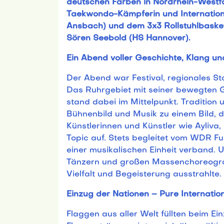
deutschen Farben in Nordrhein-Westfa
Taekwondo-Kämpferin und Internation
Ansbach) und dem 3x3 Rollstuhlbasket
Sören Seebold (HS Hannover).
Ein Abend voller Geschichte, Klang un
Der Abend war Festival, regionales Sta
Das Ruhrgebiet mit seiner bewegten
stand dabei im Mittelpunkt. Tradition
Bühnenbild und Musik zu einem Bild, d
Künstlerinnen und Künstler wie Ayliv
Topic auf. Stets begleitet vom WDR F
einer musikalischen Einheit verband. 
Tänzern und großen Massenchoreograf
Vielfalt und Begeisterung ausstrahlte.
Einzug der Nationen – Pure Internation
Flaggen aus aller Welt füllten beim E