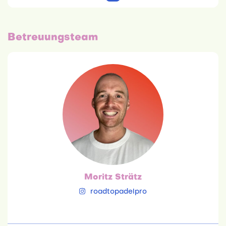
Betreuungsteam
Moritz Strätz
23.10.1992
Betriebswirtschaftslehre: Logistikmanagement
(dual)
Trainer
Moritz Strätz
roadtopadelpro