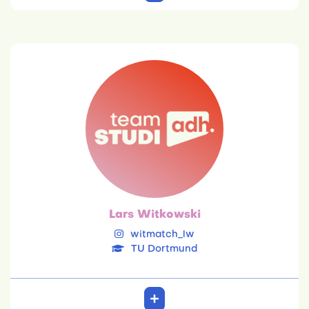
Lars Witkowski
TU Dortmund
12.12.2004
Wirtschaftsinformatik
Einzel, Mixed
16. Platz Doppel
12. Platz Mixed
Lars Witkowski
witmatch_lw
TU Dortmund