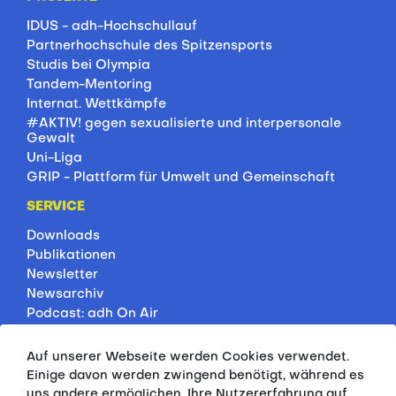
IDUS - adh-Hochschullauf
Partnerhochschule des Spitzensports
Studis bei Olympia
Tandem-Mentoring
Internat. Wettkämpfe
#AKTIV! gegen sexualisierte und interpersonale
Gewalt
Uni-Liga
GRIP - Plattform für Umwelt und Gemeinschaft
SERVICE
Downloads
Publikationen
Newsletter
Newsarchiv
Podcast: adh On Air
Jobbörse
Rankings
Auf unserer Webseite werden Cookies verwendet.
Servicepartner
Einige davon werden zwingend benötigt, während es
HSP-Onlinekurse
uns andere ermöglichen, Ihre Nutzererfahrung auf