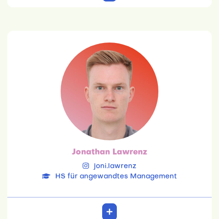
Jonathan Lawrenz
HS für angewandtes Management
28.05.2001
Sportmanagement (Fußball)
Einzel, Mixed
16. Platz Doppel
14. Platz Mixed
Jonathan Lawrenz
joni.lawrenz
HS für angewandtes Management