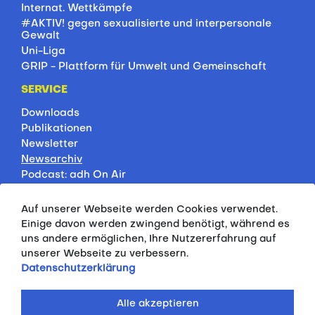
Internat. Wettkämpfe
#AKTIV! gegen sexualisierte und interpersonale
Gewalt
Uni-Liga
GRIP - Plattform für Umwelt und Gemeinschaft
SERVICE
Downloads
Publikationen
Newsletter
Newsarchiv
Podcast: adh On Air
Jobbörse
Rankings
Auf unserer Webseite werden Cookies verwendet.
Servicepartner
Einige davon werden zwingend benötigt, während es
HSP-Onlinekurse
uns andere ermöglichen, Ihre Nutzererfahrung auf
unserer Webseite zu verbessern.
PRESSE
Datenschutzerklärung
Pressemitteilungen
Kontakt
Alle akzeptieren
Fotodatenbank