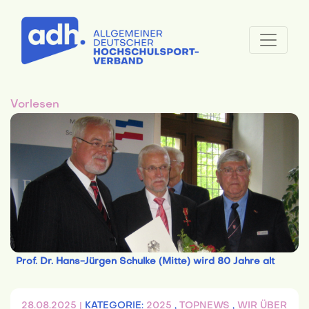
Vorlesen
Prof. Dr. Hans-Jürgen Schulke (Mitte) wird 80 Jahre alt
28.08.2025 |
KATEGORIE:
2025
,
TOPNEWS
,
WIR ÜBER