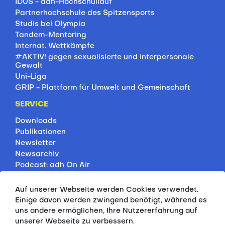
IDUS - adh-Hochschullauf
Partnerhochschule des Spitzensports
Studis bei Olympia
Tandem-Mentoring
Internat. Wettkämpfe
#AKTIV! gegen sexualisierte und interpersonale
Gewalt
Uni-Liga
GRIP - Plattform für Umwelt und Gemeinschaft
SERVICE
Downloads
Publikationen
Newsletter
Newsarchiv
Podcast: adh On Air
Jobbörse
Rankings
Auf unserer Webseite werden Cookies verwendet.
Servicepartner
Einige davon werden zwingend benötigt, während es
HSP-Onlinekurse
uns andere ermöglichen, Ihre Nutzererfahrung auf
unserer Webseite zu verbessern.