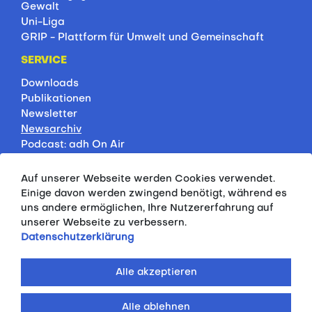
Gewalt
Uni-Liga
GRIP - Plattform für Umwelt und Gemeinschaft
SERVICE
Downloads
Publikationen
Newsletter
Newsarchiv
Podcast: adh On Air
Jobbörse
Rankings
Auf unserer Webseite werden Cookies verwendet.
Servicepartner
Einige davon werden zwingend benötigt, während es
HSP-Onlinekurse
uns andere ermöglichen, Ihre Nutzererfahrung auf
unserer Webseite zu verbessern.
PRESSE
Datenschutzerklärung
Pressemitteilungen
Kontakt
Alle akzeptieren
Fotodatenbank
Alle ablehnen