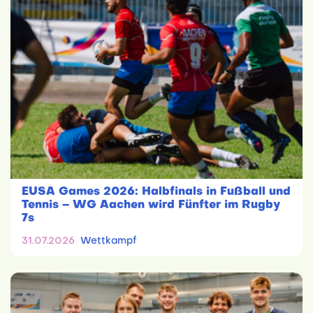
EUSA Games 2026: Halbfinals in Fußball und
Tennis – WG Aachen wird Fünfter im Rugby
7s
31.07.2026
Wettkampf