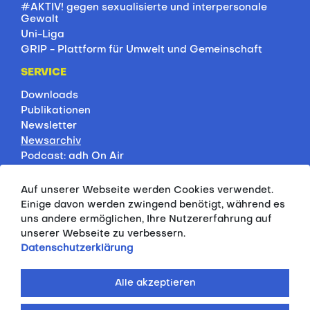
#AKTIV! gegen sexualisierte und interpersonale
Gewalt
Uni-Liga
GRIP - Plattform für Umwelt und Gemeinschaft
SERVICE
Downloads
Publikationen
Newsletter
Newsarchiv
Podcast: adh On Air
Jobbörse
Rankings
Auf unserer Webseite werden Cookies verwendet.
Servicepartner
Einige davon werden zwingend benötigt, während es
HSP-Onlinekurse
uns andere ermöglichen, Ihre Nutzererfahrung auf
unserer Webseite zu verbessern.
PRESSE
Datenschutzerklärung
Pressemitteilungen
Kontakt
Alle akzeptieren
Fotodatenbank