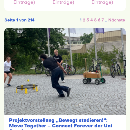
Einträge)
Einträge)
Einträge)
Seite 1 von 214
1
2
3
4
5
6
7
…
Nächste
Projektvorstellung „Bewegt studieren!“:
Move Together – Connect Forever der Uni