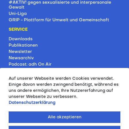
#AKTIV! gegen sexualisierte und interpersonale
Gewalt
Uni-Liga
GRIP - Plattform für Umwelt und Gemeinschaft
SERVICE
Downloads
Publikationen
Newsletter
Newsarchiv
Podcast: adh On Air
Jobbörse
Rankings
Auf unserer Webseite werden Cookies verwendet.
Servicepartner
Einige davon werden zwingend benötigt, während es
HSP-Onlinekurse
uns andere ermöglichen, Ihre Nutzererfahrung auf
unserer Webseite zu verbessern.
PRESSE
Datenschutzerklärung
Pressemitteilungen
Kontakt
Alle akzeptieren
Fotodatenbank