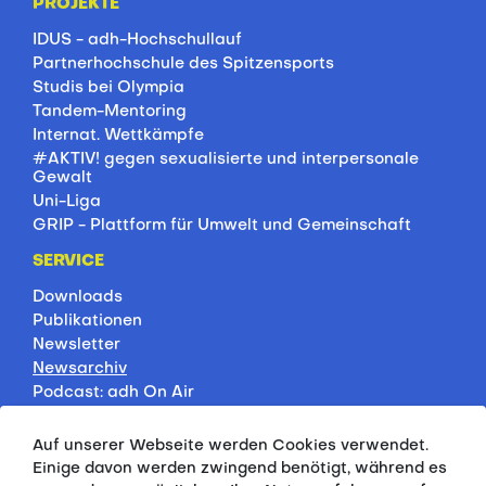
PROJEKTE
IDUS - adh-Hochschullauf
Partnerhochschule des Spitzensports
Studis bei Olympia
Tandem-Mentoring
Internat. Wettkämpfe
#AKTIV! gegen sexualisierte und interpersonale
Gewalt
Uni-Liga
GRIP - Plattform für Umwelt und Gemeinschaft
SERVICE
Downloads
Publikationen
Newsletter
Newsarchiv
Podcast: adh On Air
Jobbörse
Rankings
Auf unserer Webseite werden Cookies verwendet.
Servicepartner
Einige davon werden zwingend benötigt, während es