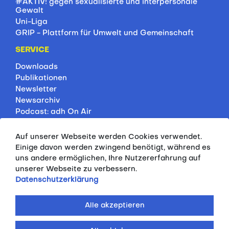
#AKTIV! gegen sexualisierte und interpersonale
Gewalt
Uni-Liga
GRIP - Plattform für Umwelt und Gemeinschaft
SERVICE
Downloads
Publikationen
Newsletter
Newsarchiv
Podcast: adh On Air
Jobbörse
Rankings
Auf unserer Webseite werden Cookies verwendet.
Servicepartner
Einige davon werden zwingend benötigt, während es
HSP-Onlinekurse
uns andere ermöglichen, Ihre Nutzererfahrung auf
unserer Webseite zu verbessern.
PRESSE
Datenschutzerklärung
Pressemitteilungen
Kontakt
Alle akzeptieren
Fotodatenbank