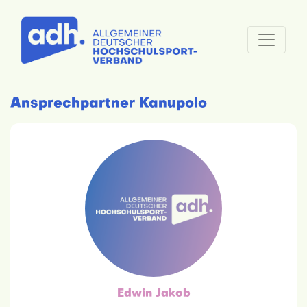
Ansprechpartner Kanupolo
Edwin Jakob
hauptamtlich
dc-kanupolo@adh.de
Edwin Jakob