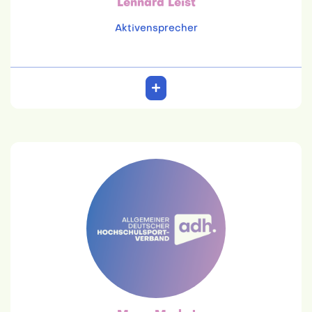
Lennard Leist
Aktivensprecher
Mona Merkel
studentisch
mona-merkel@web.de