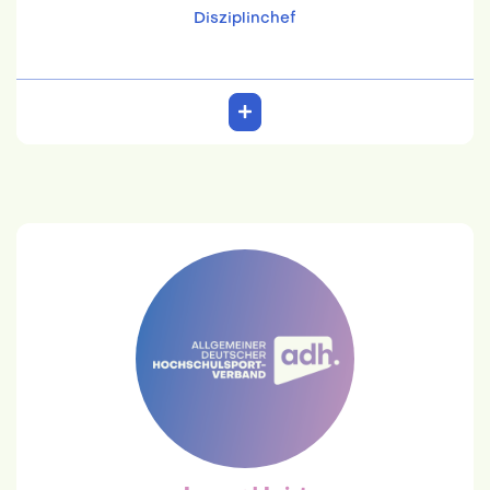
Disziplinchef
Lennard Leist
studentisch
leistlennard@gmail.com