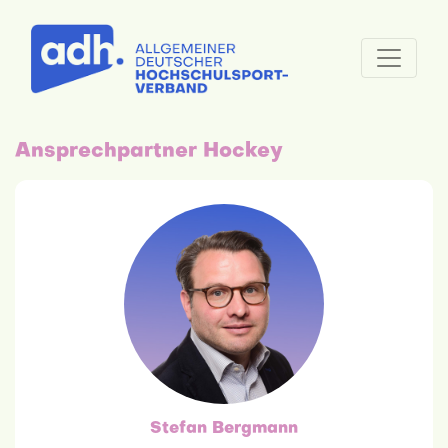
Ansprechpartner Hockey
Stefan Bergmann
hauptamtlich
0163 8810326
dc-hockey@adh.de
Stefan Bergmann