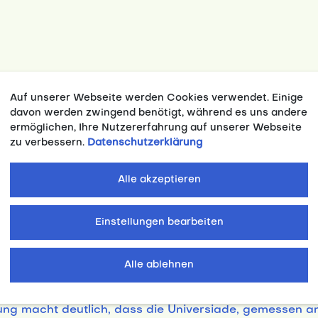
Auf unserer Webseite werden Cookies verwendet. Einige
davon werden zwingend benötigt, während es uns andere
ermöglichen, Ihre Nutzererfahrung auf unserer Webseite
zu verbessern.
Datenschutzerklärung
das hohe Niveau der deutschen Mannschaft. Das Team f
Alle akzeptieren
em obersten Podestplatz stehen. Die Goldmedaillen wur
Einstellungen bearbeiten
llt die Medaillenbilanz von Südkorea das drittbeste Un
Alle ablehnen
rneut sehr hohen sportlichen Niveau der Veranstaltun
tsächlich aus B- und C-Kaderathletinnen und -athlet
ung macht deutlich, dass die Universiade, gemessen an 