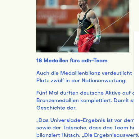
18 Medaillen fürs adh-Team
Auch die Medaillenbilanz verdeutlicht 
Platz zwölf in der Nationenwertung.
Fünf Mal durften deutsche Aktive auf d
Bronzemedaillen komplettiert. Damit ste
Geschichte dar.
„Das Universiade-Ergebnis ist vor dem e
sowie der Tatsache, dass das Team haup
bilanziert Hütsch. „Die Ergebnisauswert