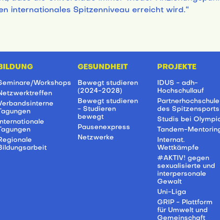
en internationales Spitzenniveau erreicht wird.“
BILDUNG
GESUNDHEIT
PROJEKTE
Seminare/Workshops
Bewegt studieren
IDUS - adh-
(2024-2028)
Hochschullauf
Netzwerktreffen
Bewegt studieren
Partnerhochschule
Verbandsinterne
- Studieren
des Spitzensports
Tagungen
bewegt
Studis bei Olympi
Internationale
Pausenexpress
Tagungen
Tandem-Mentorin
Netzwerke
Regionale
Internat.
Bildungsarbeit
Wettkämpfe
#AKTIV! gegen
sexualisierte und
interpersonale
Gewalt
Uni-Liga
GRIP - Plattform
für Umwelt und
Gemeinschaft