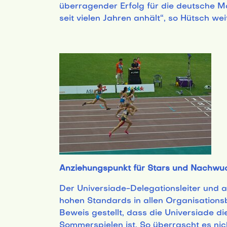
überragender Erfolg für die deutsche M
seit vielen Jahren anhält“, so Hütsch wei
Anziehungspunkt für Stars und Nachwuc
Der Universiade-Delegationsleiter und a
hohen Standards in allen Organisations
Beweis gestellt, dass die Universiade d
Sommerspielen ist. So überrascht es nic