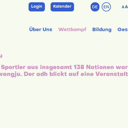
Login
Kalender
DE
EN
A
A
Über Uns
Wettkampf
Bildung
Ges
u
 Sportler aus insgesamt 138 Nationen war
ngju. Der adh blickt auf eine Veranstal