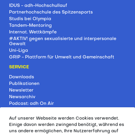
IDUS - adh-Hochschullauf
Partnerhochschule des Spitzensports
Studis bei Olympia
Tandem-Mentoring
Internat. Wettkämpfe
#AKTIV! gegen sexualisierte und interpersonale
Gewalt
Uni-Liga
GRIP - Plattform für Umwelt und Gemeinschaft
SERVICE
Downloads
Publikationen
Newsletter
Newsarchiv
Podcast: adh On Air
Jobbörse
Rankings
Auf unserer Webseite werden Cookies verwendet.
Servicepartner
Einige davon werden zwingend benötigt, während es
HSP-Onlinekurse
uns andere ermöglichen, Ihre Nutzererfahrung auf