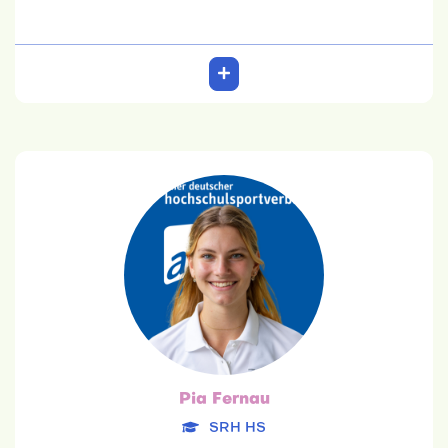
Pia Fernau
SRH HS
24.09.2002
Betriebswirtschaftslehre
Team: 6. Platz
Pia Fernau
SRH HS