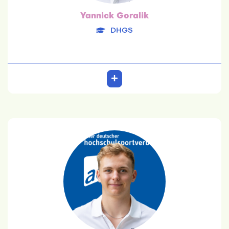
Yannick Goralik
DHGS
Leonard Julius Graven
SRH HS
22.04.2004
Betriebswirtschaftslehre
Team: 6. Platz