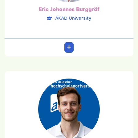
Eric Johannes Burggräf
AKAD University
Leon Dervisaj
IST-HS
07.09.1996
Sportbusiness Management
Team: 6. Platz