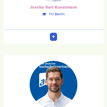
Joscha Karl Kunstmann
TU Berlin
Tim Peter
TU München
08.09.1997
Maschinenwesen
Team: 6. Platz