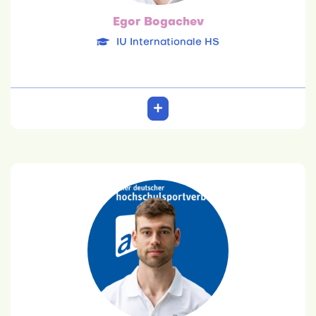
Egor Bogachev
IU Internationale HS
Yann Niclas Böhme
Uni Jena
02.08.1997
Lehramt Geographie/Sport
Team: 6. Platz