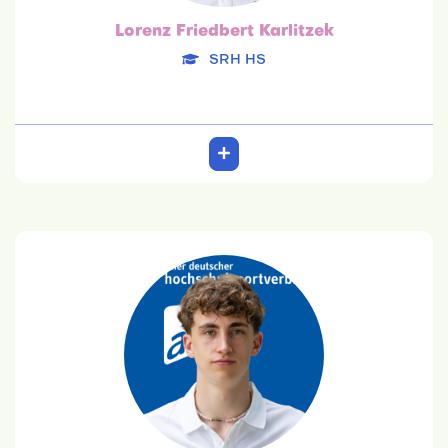
Lorenz Friedbert Karlitzek
SRH HS
Joscha Karl Kunstmann
TU Berlin
20.07.2003
Chemie
Team: 6. Platz