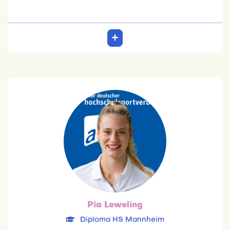
Pia Leweling
Diploma HS Mannheim
04.01.1998
Wirtschaftspsychologie
Team: 6. Platz
Pia Leweling
Diploma HS Mannheim