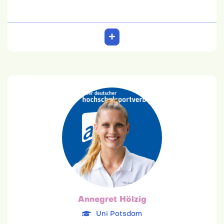
Annegret Hölzig
Uni Potsdam
29.05.1997
Lehramt für die Primarstufe
Team: 6. Platz
Annegret Hölzig
Uni Potsdam