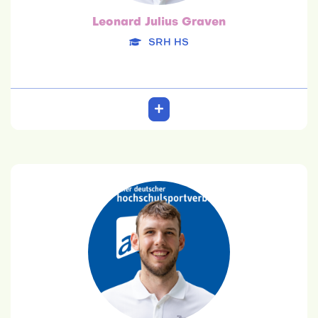
Leonard Julius Graven
SRH HS
Filip John
Uni zu Köln
01.08.2001
Psychologie
Team: 6. Platz