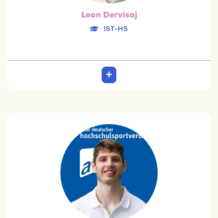
Leon Dervisaj
IST-HS
Yannick Goralik
DHGS
23.10.1997
Sport und angewandte Trainingswissenschaften
Team: 6. Platz