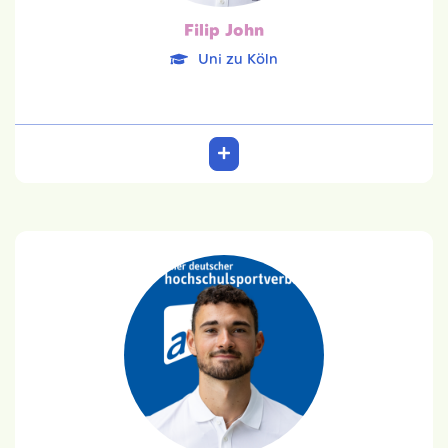
Filip John
Uni zu Köln
Lorenz Friedbert Karlitzek
SRH HS
17.02.1999
Betriebswirtschaftslehre
Team: 6. Platz