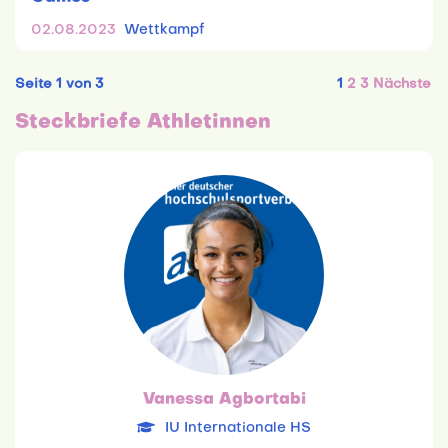
02.08.2023
Wettkampf
Seite 1 von 3
1
2
3
Nächste
Steckbriefe Athletinnen
Vanessa Agbortabi
IU Internationale HS
04.12.1998
International Management
Team: 6. Platz
Vanessa Agbortabi
IU Internationale HS