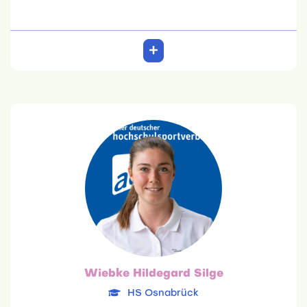
Wiebke Hildegard Silge
HS Osnabrück
16.07.1996
Betriebswirtschaft im Gesundheitswesen
Team: 6. Platz
Wiebke Hildegard Silge
HS Osnabrück