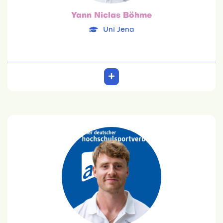
Yann Niclas Böhme
Uni Jena
Eric Johannes Burggräf
AKAD University
10.03.1999
Data Science
Team: 6. Platz