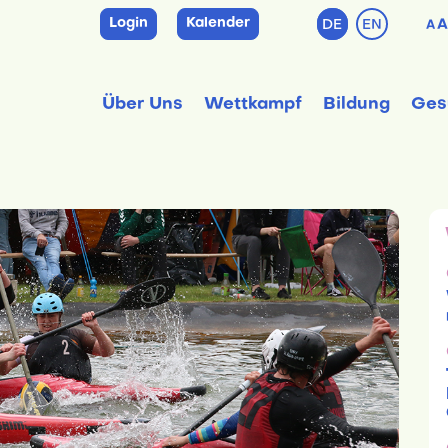
Login
Kalender
DE
EN
A
A
Über Uns
Wettkampf
Bildung
Ges