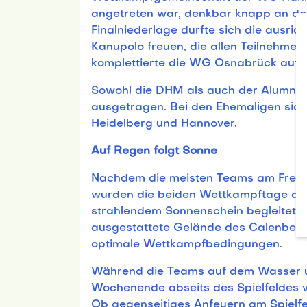
angetreten war, denkbar knapp an der 
Finalniederlage durfte sich die ausr
Kanupolo freuen, die allen Teilnehmen
komplettierte die WG Osnabrück auf R
Sowohl die DHM als auch der Alumni-
ausgetragen. Bei den Ehemaligen sich
Heidelberg und Hannover.
Auf Regen folgt Sonne
Nachdem die meisten Teams am Freita
wurden die beiden Wettkampftage am
strahlendem Sonnenschein begleitet.
ausgestattete Gelände des Calenberge
optimale Wettkampfbedingungen.
Während die Teams auf dem Wasser u
Wochenende abseits des Spielfeldes v
Ob gegenseitiges Anfeuern am Spielfe