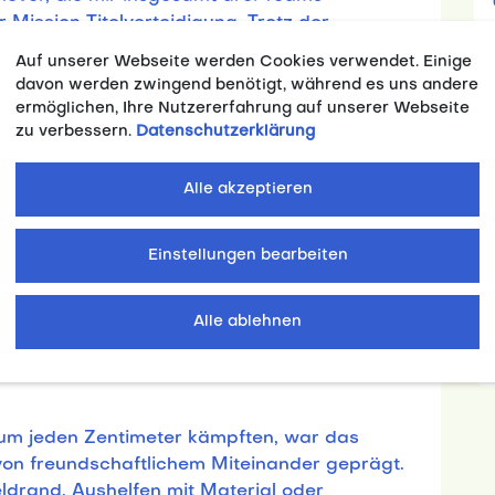
Mission Titelverteidigung. Trotz der
ichtende Uni Hannover über eine gelungene DHM
Auf unserer Webseite werden Cookies verwendet. Einige
den viel Freude bereitete. Das Podest
davon werden zwingend benötigt, während es uns andere
ang drei.
ermöglichen, Ihre Nutzererfahrung auf unserer Webseite
zu verbessern.
Datenschutzerklärung
Cup wurden nach Tradition im Mixed-Format
erte sich das Team aus Kiel den Sieg vor
Alle akzeptieren
Einstellungen bearbeiten
g ihre Zelte im Regen aufschlagen mussten,
 Samstag und Sonntag zu großen Teilen von
Alle ablehnen
 Neben gutem Wetter sorgte auch das sehr gut
r Canoe Clubs e. V. in Großgoltern für
m jeden Zentimeter kämpften, war das
on freundschaftlichem Miteinander geprägt.
ldrand, Aushelfen mit Material oder