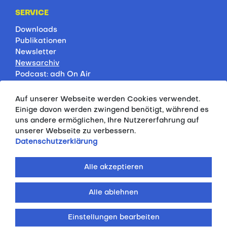
SERVICE
Downloads
Publikationen
Newsletter
Newsarchiv
Podcast: adh On Air
Jobbörse
Rankings
Auf unserer Webseite werden Cookies verwendet.
Servicepartner
Einige davon werden zwingend benötigt, während es
HSP-Onlinekurse
uns andere ermöglichen, Ihre Nutzererfahrung auf
unserer Webseite zu verbessern.
PRESSE
Datenschutzerklärung
Pressemitteilungen
Kontakt
Alle akzeptieren
Fotodatenbank
Alle ablehnen
© 2026 ALLGEMEINER DEUTSCHER
HOCHSCHULSPORTVERBAND E.V.
Einstellungen bearbeiten
IMPRESSUM
DATENSCHUTZERKLÄRUNG