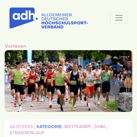
Vorlesen
26.07.2025 |
KATEGORIE:
WETTKAMPF
,
DHM
,
STRASSENLAUF