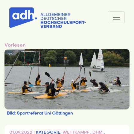
Vorlesen
Bild: Sportreferat Uni Göttingen
01.09.2022 |
KATEGORIE:
WETTKAMPF
,
DHM
,