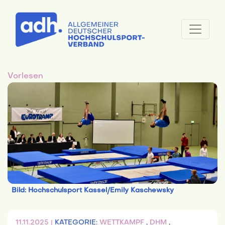
Vorlesen
Bild: Hochschulsport Kassel/Emily Kaschewsky
11.11.2025 |
KATEGORIE:
WETTKAMPF
,
DHM
,